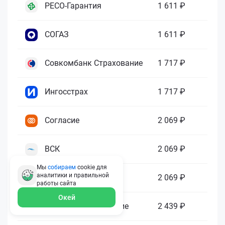
РЕСО-Гарантия
1 611 ₽
СОГАЗ
1 611 ₽
Совкомбанк Страхование
1 717 ₽
Ингосстрах
1 717 ₽
Согласие
2 069 ₽
ВСК
2 069 ₽
Мы
собираем
cookie для
аналитики и правильной
Югория
2 069 ₽
работы
сайта
Окей
Абсолют Страхование
2 439 ₽