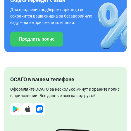
Скидка переедет с вами
Для продления подберём вариант, где
сохранится ваша скидка за безаварийную
езду — даже при смене компании.
Продлить полис
ОСАГО в вашем телефоне
Оформляйте ОСАГО за несколько минут и храните полис
в приложении. Все данные всегда под рукой.