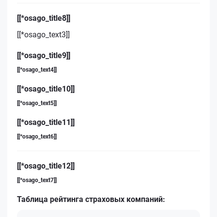
[[*osago_title8]]
[[*osago_text3]]
[[*osago_title9]]
[[*osago_text4]]
[[*osago_title10]]
[[*osago_text5]]
[[*osago_title11]]
[[*osago_text6]]
[[*osago_title12]]
[[*osago_text7]]
Таблица рейтинга страховых компаний: