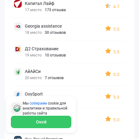
Капитал Лайф
4.7
17 место
173 отзыва
Georgia assistance
5.0
18 место
30 отзывов
Д2 Страхование
5.0
19 место
10 отзывов
АйАйСи
5.0
20 место
7 отзывов
OxySport
5.0
21 место
6 отзывов
Мы
собираем
cookie для
аналитики и правильной
работы
сайта
ERGO AXA
5.0
Окей
22 место
2 отзыва