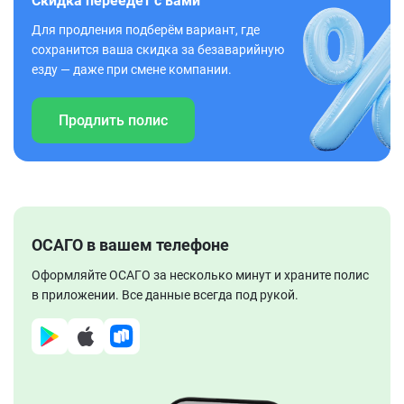
Скидка переедет с вами
Для продления подберём вариант, где
сохранится ваша скидка за безаварийную
езду — даже при смене компании.
Продлить полис
ОСАГО в вашем телефоне
Оформляйте ОСАГО за несколько минут и храните полис
в приложении. Все данные всегда под рукой.