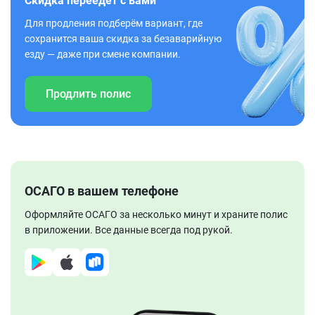
Скидка переедет с вами
Для продления подберём вариант, где
сохранится ваша скидка за безаварийную
езду — даже при смене компании.
Продлить полис
ОСАГО в вашем телефоне
Оформляйте ОСАГО за несколько минут и храните полис
в приложении. Все данные всегда под рукой.