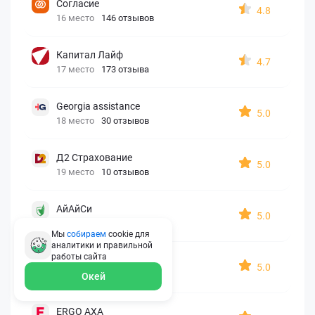
Согласие
4.8
16 место
146 отзывов
Капитал Лайф
4.7
17 место
173 отзыва
Georgia assistance
5.0
18 место
30 отзывов
Д2 Страхование
5.0
19 место
10 отзывов
АйАйСи
5.0
20 место
7 отзывов
Мы
собираем
cookie для
аналитики и правильной
работы
сайта
OxySport
5.0
21 место
6 отзывов
Окей
ERGO AXA