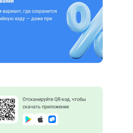
 вами
 вариант, где сохранится
ийную езду — даже при
Отсканируйте QR-код, чтобы
скачать приложение