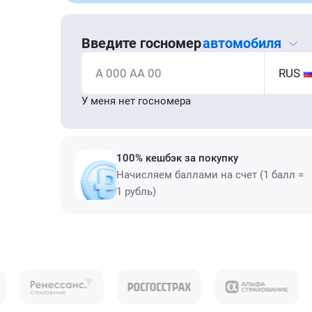
Введите госномер
автомобиля
А 000 АА 00
RUS
У меня нет госномера
100% кешбэк за покупку
Начисляем баллами на счет (1 балл =
1 рубль)