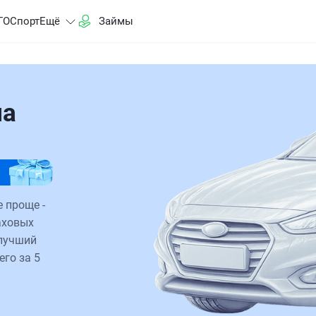
ГО
Спорт
Ещё
Займы
на
 проще -
аховых
 лучший
его за 5