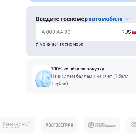
Введите госномер
автомобиля
А 000 АА 00
RUS
У меня нет госномера
100% кешбэк за покупку
Начисляем баллами на счет (1 балл =
1 рубль)