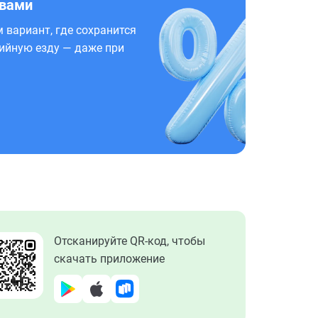
 вами
 вариант, где сохранится
ийную езду — даже при
Отсканируйте QR-код, чтобы
скачать приложение