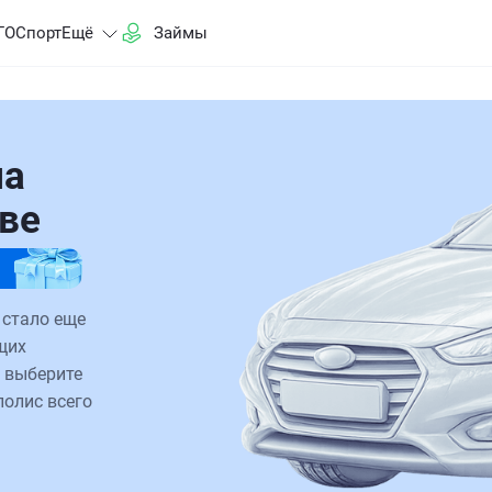
ГО
Спорт
Ещё
Займы
на
ве
 стало еще
щих
 выберите
полис всего