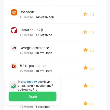
Согласие
4.8
16 место
146 отзывов
Капитал Лайф
4.7
17 место
173 отзыва
Georgia assistance
5.0
18 место
30 отзывов
Д2 Страхование
5.0
19 место
10 отзывов
Мы
собираем
cookie для
АйАйСи
аналитики и правильной
5.0
20 место
7 отзывов
работы
сайта
Окей
OxySport
5.0
21 место
6 отзывов