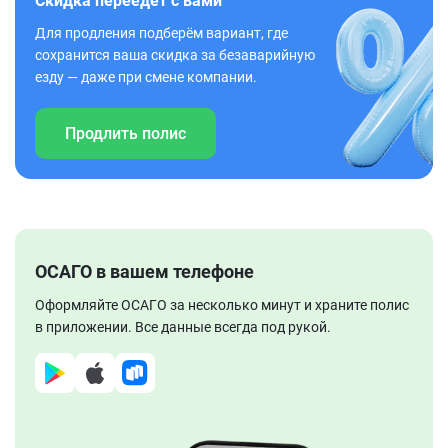
Скидка переедет с вами
Для продления подберём вариант, где
сохранится ваша скидка за безаварийную
езду — даже при смене компании.
Продлить полис
ОСАГО в вашем телефоне
Оформляйте ОСАГО за несколько минут и храните полис
в приложении. Все данные всегда под рукой.