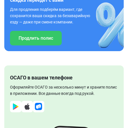
Скидка переедет с вами
Для продления подберём вариант, где
сохранится ваша скидка за безаварийную
езду — даже при смене компании.
Продлить полис
ОСАГО в вашем телефоне
Оформляйте ОСАГО за несколько минут и храните полис
в приложении. Все данные всегда под рукой.