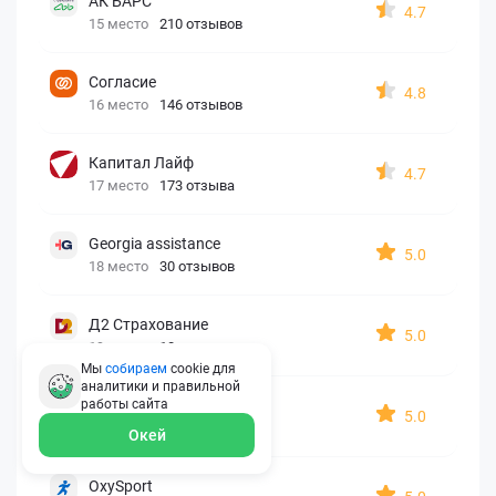
АК БАРС
4.7
15 место
210 отзывов
Согласие
4.8
16 место
146 отзывов
Капитал Лайф
4.7
17 место
173 отзыва
Georgia assistance
5.0
18 место
30 отзывов
Д2 Страхование
5.0
19 место
10 отзывов
Мы
собираем
cookie для
аналитики и правильной
АйАйСи
работы
сайта
5.0
20 место
7 отзывов
Окей
OxySport