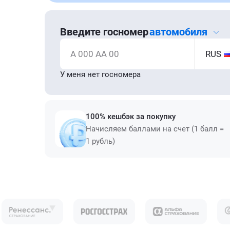
Введите госномер
автомобиля
А 000 АА 00
RUS
У меня нет госномера
100% кешбэк за покупку
Начисляем баллами на счет (1 балл =
1 рубль)