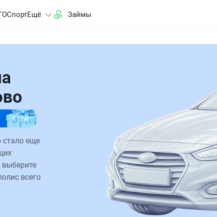
ГО
Спорт
Ещё
Займы
на
ово
 стало еще
щих
 выберите
полис всего