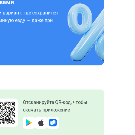
 вами
 вариант, где сохранится
ийную езду — даже при
Отсканируйте QR-код, чтобы
скачать приложение