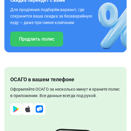
Скидка переедет с вами
Для продления подберём вариант, где
сохранится ваша скидка за безаварийную
езду — даже при смене компании.
Продлить полис
ОСАГО в вашем телефоне
Оформляйте ОСАГО за несколько минут и храните полис
в приложении. Все данные всегда под рукой.