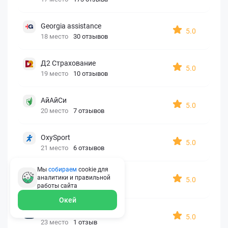
Georgia assistance
5.0
18 место
30 отзывов
Д2 Страхование
5.0
19 место
10 отзывов
АйАйСи
5.0
20 место
7 отзывов
OxySport
5.0
21 место
6 отзывов
Мы
собираем
cookie для
ERGO AXA
аналитики и правильной
5.0
22 место
2 отзыва
работы
сайта
Окей
Oxy Travel Premium
5.0
23 место
1 отзыв