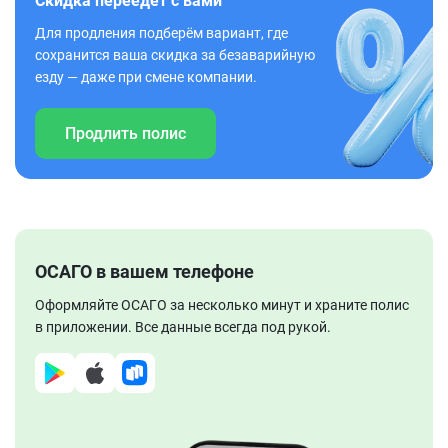
Скидка переедет с вами
Для продления подберём вариант, где
сохранится ваша скидка за безаварийную
езду — даже при смене компании.
Продлить полис
ОСАГО в вашем телефоне
Оформляйте ОСАГО за несколько минут и храните полис
в приложении. Все данные всегда под рукой.