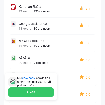
Капитал Лайф
4.7
17 место
173 отзыва
Georgia assistance
5.0
18 место
30 отзывов
Д2 Страхование
5.0
19 место
10 отзывов
АйАйСи
5.0
20 место
7 отзывов
OxySport
5.0
Мы
собираем
cookie для
21 место
6 отзывов
аналитики и правильной
работы
сайта
ERGO AXA
Окей
5.0
22 место
2 отзыва