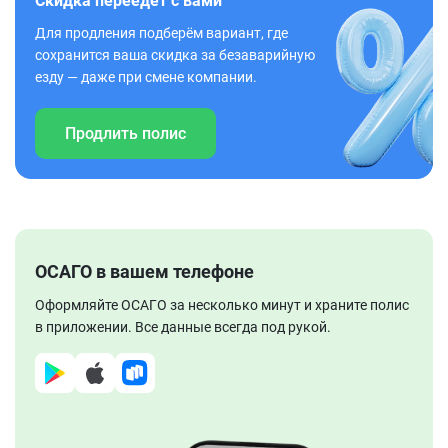
Скидка переедет с вами
Для продления подберём вариант, где
сохранится ваша скидка за безаварийную
езду — даже при смене компании.
Продлить полис
ОСАГО в вашем телефоне
Оформляйте ОСАГО за несколько минут и храните полис
в приложении. Все данные всегда под рукой.