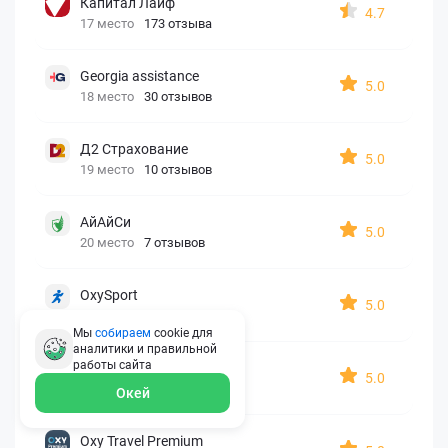
Капитал Лайф
4.7
17 место
173 отзыва
Georgia assistance
5.0
18 место
30 отзывов
Д2 Страхование
5.0
19 место
10 отзывов
АйАйСи
5.0
20 место
7 отзывов
OxySport
5.0
21 место
6 отзывов
Мы
собираем
cookie для
аналитики и правильной
работы
сайта
ERGO AXA
5.0
22 место
2 отзыва
Окей
Oxy Travel Premium