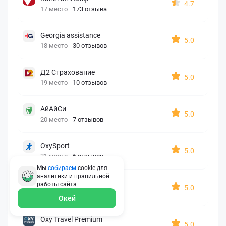
4.7
17 место
173 отзыва
Georgia assistance
5.0
18 место
30 отзывов
Д2 Страхование
5.0
19 место
10 отзывов
АйАйСи
5.0
20 место
7 отзывов
OxySport
5.0
21 место
6 отзывов
Мы
собираем
cookie для
аналитики и правильной
ERGO AXA
работы
сайта
5.0
22 место
2 отзыва
Окей
Oxy Travel Premium
5.0