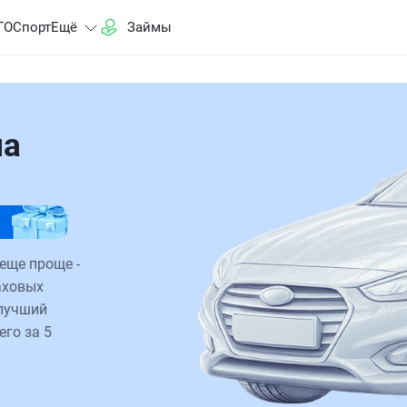
ГО
Спорт
Ещё
Займы
на
еще проще -
аховых
 лучший
его за 5