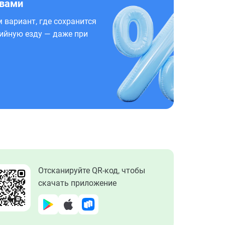
 вами
 вариант, где сохранится
ийную езду — даже при
Отсканируйте QR-код, чтобы
скачать приложение