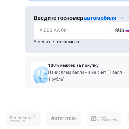
Введите госномер
автомобиля
А 000 АА 00
RUS
У меня нет госномера
100% кешбэк за покупку
Начисляем баллами на счет (1 балл =
1 рубль)