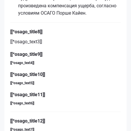
произведена компенсация ущерба, согласно
условиям ОСАГО Порше Кайен.
[[*osago_title8]]
[[*osago_text3]]
[[*osago_title9]]
[[*osago_text4]]
[[*osago_title10]]
[[*osago_text5]]
[[*osago_title11]]
[[*osago_text6]]
[[*osago_title12]]
[[*osago_text7]]