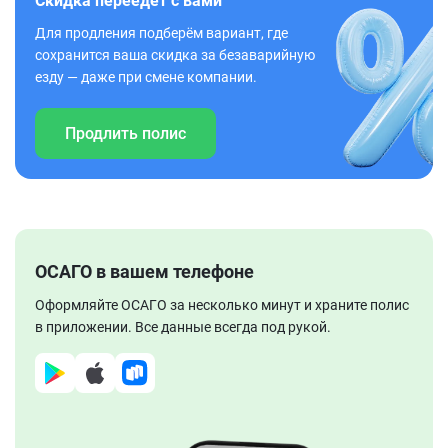
Скидка переедет с вами
Для продления подберём вариант, где
сохранится ваша скидка за безаварийную
езду — даже при смене компании.
Продлить полис
ОСАГО в вашем телефоне
Оформляйте ОСАГО за несколько минут и храните полис
в приложении. Все данные всегда под рукой.