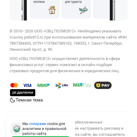
© 2010–2026 ООО «СВЦ ПОЛИС812». Необходимо указывать
ссылку polis812.ru при использовании материалов сайта. ИНН
7807384453, ОГРН 1137847389162, 198332, г. Санкт-Петербург,
Ленинский пр-кт, д. 90.
ООО «СВЦ ПОЛИС812» осуществляет деятельность в сфере
финансовых услуг: сервис помогает в онлайн-подборе
страховых продуктов для физических и юридических лиц.
Темная тема
Мы используем cookies для сбора обезличенных
Мы
собираем
cookie для
персональных данных, помогающие настраивать рекламу и
аналитики и правильной
работы
сайта
анализировать трафик. Оставаясь на сайте, вы соглашаетесь