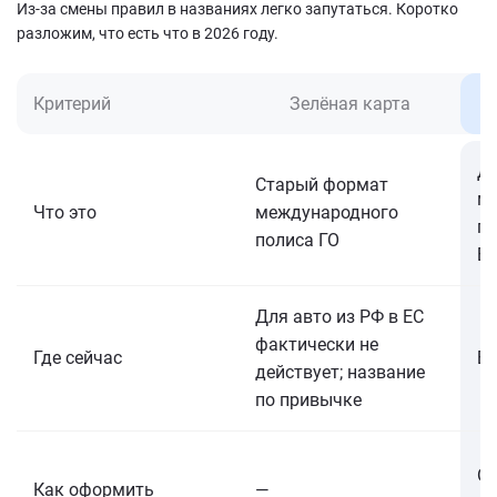
Из-за смены правил в названиях легко запутаться. Коротко
разложим, что есть что в 2026 году.
Критерий
Зелёная карта
Д
Старый формат
м
Что это
международного
по
полиса ГО
Бе
Для авто из РФ в ЕС
фактически не
Где сейчас
Бе
действует; название
по привычке
Он
Как оформить
—