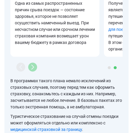
Одна из самых распространенных
Получение в
причин срыва поездок — состояние
является об
здоровья, которое не позволяет
путешествия
осуществить намеченный выезд. При
перечень до
несчастном случае или срочном лечении
для поездки
страховая компания возмещает урон
путешествия 
вашему бюджету в рамках договора
В этом случ
организацию
В программах такого плана немало исключений из
страховых случаев, поэтому перед тем как оформить
страховку, ознакомьтесь с каждым из них. Например,
засчитывается не любое лечение. В базовых пакетах это
только экстренная помощь, а не амбулаторная.
Туристическое страхование на случай отмены поездки
может оформляться отдельно или комплексно с
медицинской страховкой за границу
.