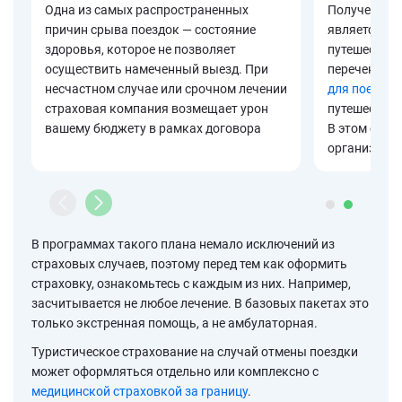
Одна из самых распространенных
Получение в
причин срыва поездок — состояние
является об
здоровья, которое не позволяет
путешествия
осуществить намеченный выезд. При
перечень до
несчастном случае или срочном лечении
для поездки
страховая компания возмещает урон
путешествия 
вашему бюджету в рамках договора
В этом случ
организацию
В программах такого плана немало исключений из
страховых случаев, поэтому перед тем как оформить
страховку, ознакомьтесь с каждым из них. Например,
засчитывается не любое лечение. В базовых пакетах это
только экстренная помощь, а не амбулаторная.
Туристическое страхование на случай отмены поездки
может оформляться отдельно или комплексно с
медицинской страховкой за границу
.