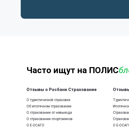
Часто ищут на ПОЛИС
бл
Отзывы о Росбанк Страхование
Отзывы
О туристической страховке
Туристич
Об ипотечном страховании
Ипотечно
О страховании от невыезда
Страхова
О страховании спортсменов
Страхова
О Е-ОСАГО
О Е-ОСАГ