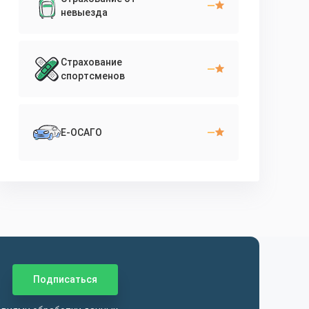
—
невыезда
Страхование
—
спортсменов
—
Е-ОСАГО