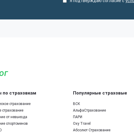
Я подтверждаю согласие с
усл
ог
 по страховкам
Популярные страховые
еское страхование
ВСК
е страхование
АльфаСтрахование
ние от невыезда
ПАРИ
ние спортсменов
Oxy Travel
О
Абсолют Страхование