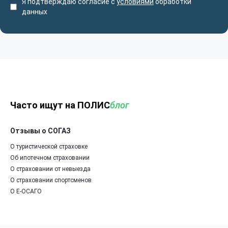
Я подтверждаю согласие с
условиями
обработки
данных
Часто ищут на ПОЛИС
блог
Отзывы о СОГАЗ
О туристической страховке
Об ипотечном страховании
О страховании от невыезда
О страховании спортсменов
О Е-ОСАГО