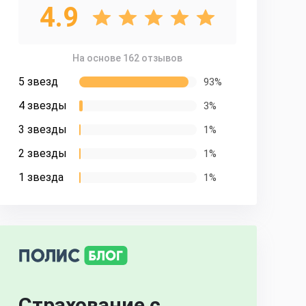
4.9
На основе 162 отзывов
5 звезд
93%
4 звезды
3%
3 звезды
1%
2 звезды
1%
1 звезда
1%
Страхование с