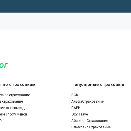
ог
 по страховкам
Популярные страховые
еское страхование
ВСК
е страхование
АльфаСтрахование
ние от невыезда
ПАРИ
ние спортсменов
Oxy Travel
О
Абсолют Страхование
Ренессанс Страхование