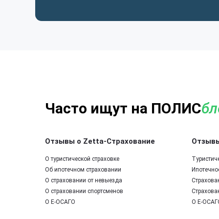
Часто ищут на ПОЛИС
бл
Отзывы о Zetta-Страхование
Отзывы
О туристической страховке
Туристич
Об ипотечном страховании
Ипотечно
О страховании от невыезда
Страхова
О страховании спортсменов
Страхова
О Е-ОСАГО
О Е-ОСАГ