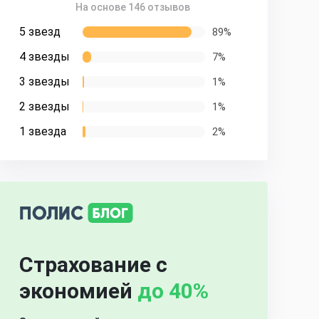
На основе 146 отзывов
5 звезд
89%
4 звезды
7%
3 звезды
1%
2 звезды
1%
1 звезда
2%
Страхование с
экономией
до 40%