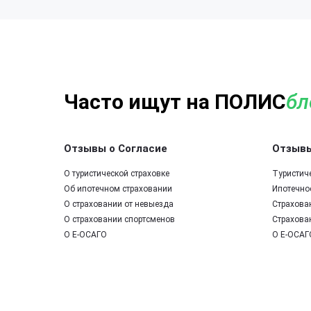
Часто ищут на ПОЛИС
бл
Отзывы о Согласие
Отзывы
О туристической страховке
Туристич
Об ипотечном страховании
Ипотечно
О страховании от невыезда
Страхова
О страховании спортсменов
Страхова
О Е-ОСАГО
О Е-ОСАГ