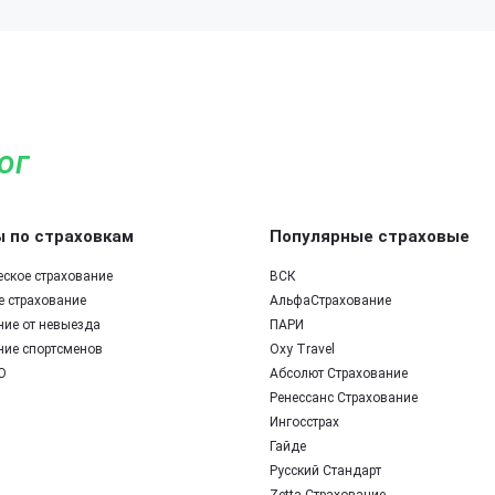
ог
 по страховкам
Популярные страховые
еское страхование
ВСК
е страхование
АльфаСтрахование
ние от невыезда
ПАРИ
ние спортсменов
Oxy Travel
О
Абсолют Страхование
Ренессанс Страхование
Ингосстрах
Гайде
Русский Стандарт
Zetta-Страхование