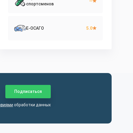
—
спортсменов
5.0
Е-ОСАГО
овиями
обработки данных