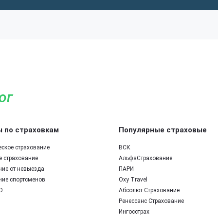
ог
 по страховкам
Популярные страховые
еское страхование
ВСК
е страхование
АльфаСтрахование
ние от невыезда
ПАРИ
ние спортсменов
Oxy Travel
О
Абсолют Страхование
Ренессанс Страхование
Ингосстрах