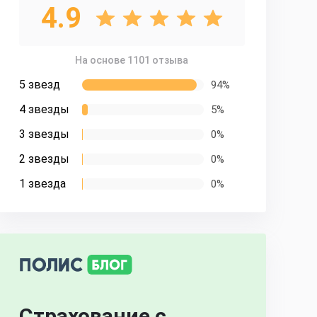
4.9
На основе 1101 отзыва
5 звезд
94%
4 звезды
5%
3 звезды
0%
2 звезды
0%
1 звезда
0%
Страхование с