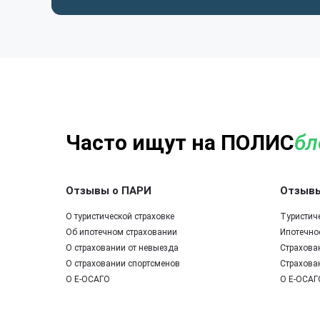
Часто ищут на ПОЛИС
бл
Отзывы о ПАРИ
Отзывы
О туристической страховке
Туристич
Об ипотечном страховании
Ипотечно
О страховании от невыезда
Страхова
О страховании спортсменов
Страхова
О Е-ОСАГО
О Е-ОСАГ