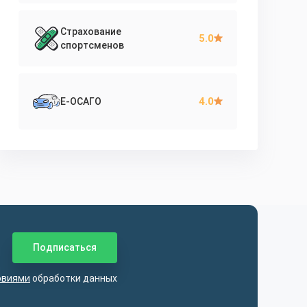
Страхование
5.0
спортсменов
4.0
Е-ОСАГО
овиями
обработки данных