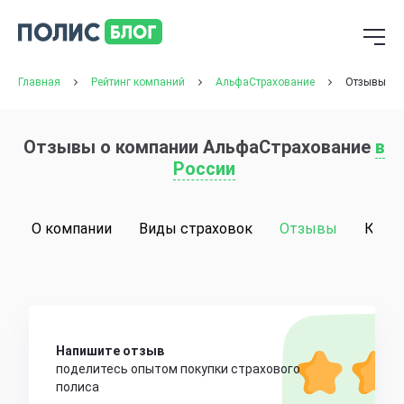
Главная
Рейтинг компаний
АльфаСтрахование
Отзывы
Отзывы о компании АльфаСтрахование
в
России
О компании
Виды страховок
Отзывы
Конт
Напишите отзыв
поделитесь опытом покупки страхового
полиса