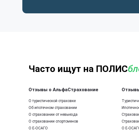
Часто ищут на ПОЛИС
бл
Отзывы о АльфаСтрахование
Отзывы
О туристической страховке
Туристич
Об ипотечном страховании
Ипотечно
О страховании от невыезда
Страхова
О страховании спортсменов
Страхова
О Е-ОСАГО
О Е-ОСАГ