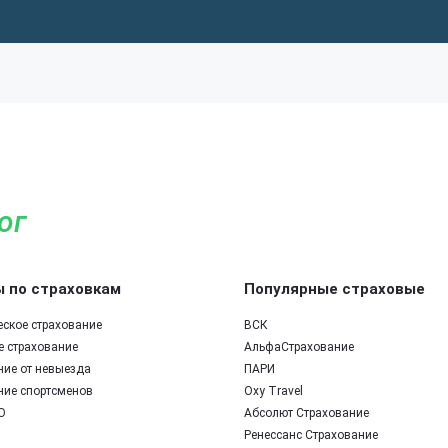
ог
 по страховкам
Популярные страховые
еское страхование
ВСК
е страхование
АльфаСтрахование
ние от невыезда
ПАРИ
ние спортсменов
Oxy Travel
О
Абсолют Страхование
Ренессанс Страхование