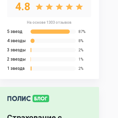
4.8
На основе 1303 отзывов
5 звезд
87%
4 звезды
8%
3 звезды
2%
2 звезды
1%
1 звезда
2%
Страхование с