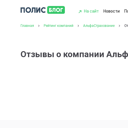
На сайт
Новости
П
Главная
Рейтинг компаний
АльфаСтрахование
О
Отзывы о компании Аль