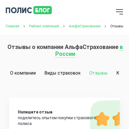
Главная
Рейтинг компаний
АльфаСтрахование
Отзывы
Отзывы о компании АльфаСтрахование
в
России
О компании
Виды страховок
Отзывы
Конт
Напишите отзыв
поделитесь опытом покупки страхового
полиса