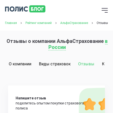
Главная
Рейтинг компаний
АльфаСтрахование
Отзывы
Отзывы о компании АльфаСтрахование
в
России
О компании
Виды страховок
Отзывы
Конт
Напишите отзыв
поделитесь опытом покупки страхового
полиса