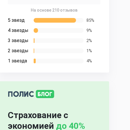
На основе 210 отзывов
5 звезд
85%
4 звезды
9%
3 звезды
2%
2 звезды
1%
1 звезда
4%
Страхование с
экономией
до 40%