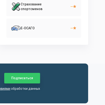
Страхование
—
спортсменов
—
Е-ОСАГО
овиями
обработки данных