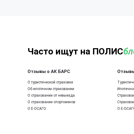
Часто ищут на ПОЛИС
бл
Отзывы о АК БАРС
Отзывы
О туристической страховке
Туристич
Об ипотечном страховании
Ипотечно
О страховании от невыезда
Страхова
О страховании спортсменов
Страхова
О Е-ОСАГО
О Е-ОСАГ