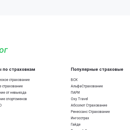
ог
 по страховкам
Популярные страховые
еское страхование
ВСК
е страхование
АльфаСтрахование
ние от невыезда
ПАРИ
ние спортсменов
Oxy Travel
О
Абсолют Страхование
Ренессанс Страхование
Ингосстрах
Гайде