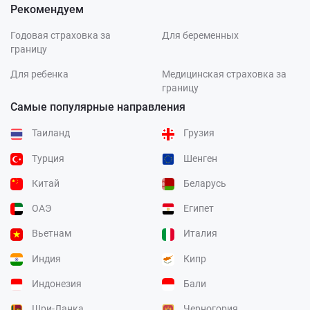
Рекомендуем
Годовая страховка за
Для беременных
границу
Для ребенка
Медицинская страховка за
границу
Самые популярные направления
Таиланд
Грузия
Турция
Шенген
Китай
Беларусь
ОАЭ
Египет
Вьетнам
Италия
Индия
Кипр
Индонезия
Бали
Шри-Ланка
Черногория