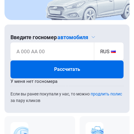
Введите госномер
автомобиля
А 000 АА 00
RUS
Рассчитать
У меня нет госномера
Если вы ранее покупали у нас, то можно
продлить полис
за пару кликов