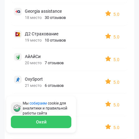
Georgia assistance
5.0
18 место
30 отзывов
Д2 Страхование
5.0
19 место
10 отзывов
АйАйСи
5.0
20 место
7 отзывов
OxySport
5.0
21 место
6 отзывов
ERGO AXA
Мы
собираем
cookie для
5.0
22 место
2 отзыва
аналитики и правильной
работы
сайта
Окей
Oxy Travel Premium
5.0
23 место
1 отзыв