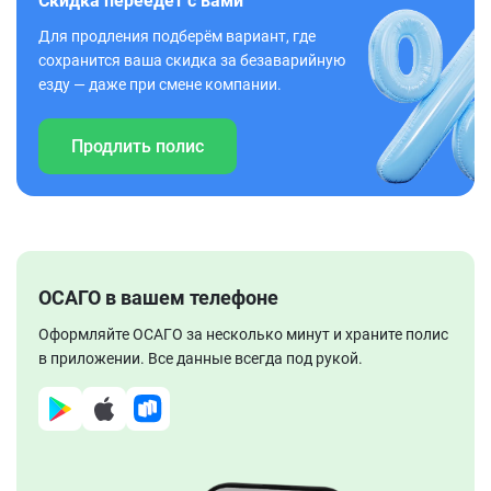
Скидка переедет с вами
Для продления подберём вариант, где
сохранится ваша скидка за безаварийную
езду — даже при смене компании.
Продлить полис
ОСАГО в вашем телефоне
Оформляйте ОСАГО за несколько минут и храните полис
в приложении. Все данные всегда под рукой.