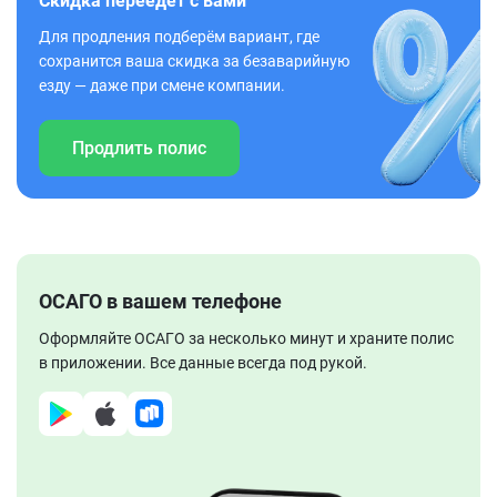
Скидка переедет с вами
Для продления подберём вариант, где
сохранится ваша скидка за безаварийную
езду — даже при смене компании.
Продлить полис
ОСАГО в вашем телефоне
Оформляйте ОСАГО за несколько минут и храните полис
в приложении. Все данные всегда под рукой.