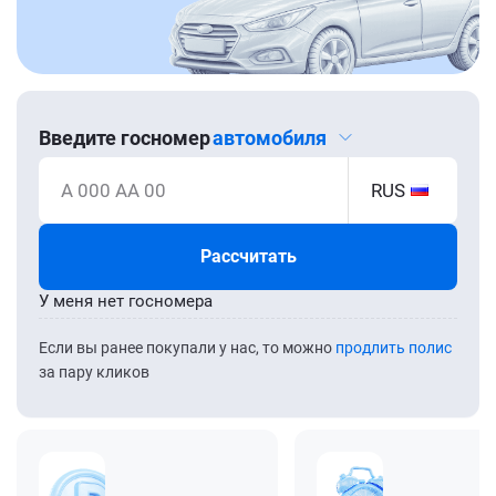
Введите госномер
автомобиля
А 000 АА 00
RUS
Рассчитать
У меня нет госномера
Если вы ранее покупали у нас, то можно
продлить полис
за пару кликов