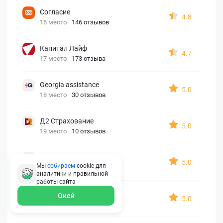
Согласие
4.8
16 место
146 отзывов
Капитал Лайф
4.7
17 место
173 отзыва
Georgia assistance
5.0
18 место
30 отзывов
Д2 Страхование
5.0
19 место
10 отзывов
АйАйСи
5.0
Мы
собираем
cookie для
20 место
7 отзывов
аналитики и правильной
работы
сайта
OxySport
Окей
5.0
21 место
6 отзывов