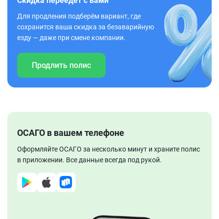
Скидка переедет с вами
Для продления подберём вариант, где
сохранится ваша скидка за безаварийную
езду — даже при смене компании.
Продлить полис
ОСАГО в вашем телефоне
Оформляйте ОСАГО за несколько минут и храните полис
в приложении. Все данные всегда под рукой.