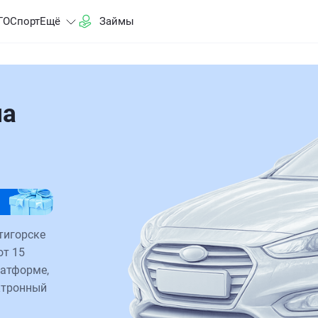
ГО
Спорт
Ещё
Займы
на
тигорске
от 15
латформе,
ктронный