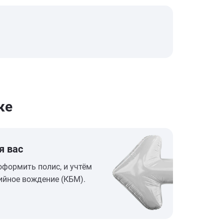
ке
я вас
оформить полис, и учтём
ийное вождение (КБМ).