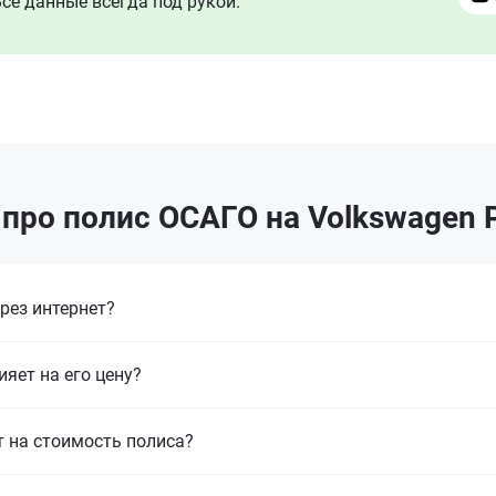
се данные всегда под рукой.
про полис ОСАГО на Volkswagen P
рез интернет?
ияет на его цену?
т на стоимость полиса?