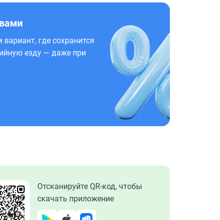
 вами
 вариант, где сохранится
ийную езду — даже при
Отсканируйте QR-код, чтобы
скачать приложение