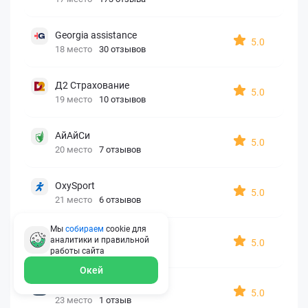
Georgia assistance
5.0
18 место
30 отзывов
Д2 Страхование
5.0
19 место
10 отзывов
АйАйСи
5.0
20 место
7 отзывов
OxySport
5.0
21 место
6 отзывов
Мы
собираем
cookie для
ERGO AXA
аналитики и правильной
5.0
22 место
2 отзыва
работы
сайта
Окей
Oxy Travel Premium
5.0
23 место
1 отзыв