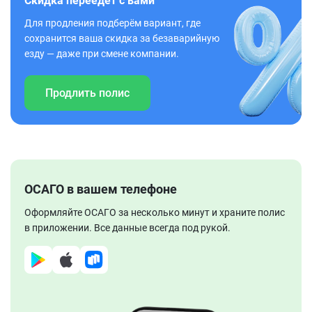
Скидка переедет с вами
Для продления подберём вариант, где
сохранится ваша скидка за безаварийную
езду — даже при смене компании.
Продлить полис
ОСАГО в вашем телефоне
Оформляйте ОСАГО за несколько минут и храните полис
в приложении. Все данные всегда под рукой.