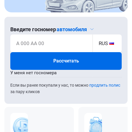
Введите госномер
автомобиля
А 000 АА 00
RUS
Рассчитать
У меня нет госномера
Если вы ранее покупали у нас, то можно
продлить полис
за пару кликов