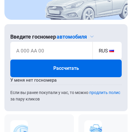
Введите госномер
автомобиля
А 000 АА 00
RUS
Рассчитать
У меня нет госномера
Если вы ранее покупали у нас, то можно
продлить полис
за пару кликов