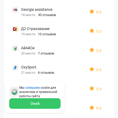
Georgia assistance
5.0
18 место
30 отзывов
Д2 Страхование
5.0
19 место
10 отзывов
АйАйСи
5.0
20 место
7 отзывов
OxySport
5.0
21 место
6 отзывов
ERGO AXA
Мы
собираем
cookie для
5.0
22 место
2 отзыва
аналитики и правильной
работы
сайта
Окей
Oxy Travel Premium
5.0
23 место
1 отзыв