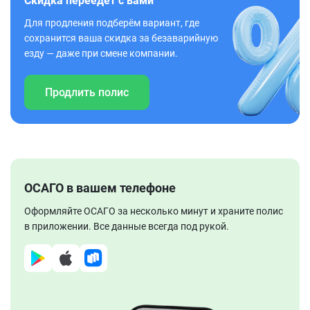
Скидка переедет с вами
Для продления подберём вариант, где
сохранится ваша скидка за безаварийную
езду — даже при смене компании.
Продлить полис
ОСАГО в вашем телефоне
Оформляйте ОСАГО за несколько минут и храните полис
в приложении. Все данные всегда под рукой.