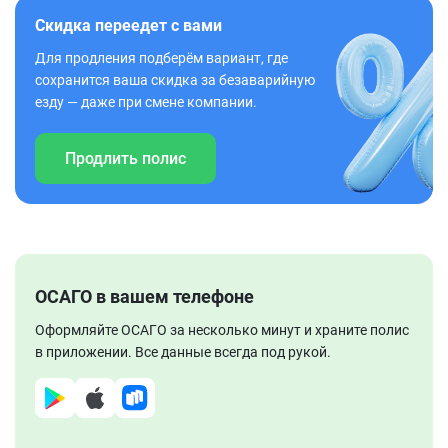
Скидка переедет с вами
Для продления подберём вариант, где
сохранится ваша скидка за безаварийную
езду — даже при смене компании.
Продлить полис
ОСАГО в вашем телефоне
Оформляйте ОСАГО за несколько минут и храните полис
в приложении. Все данные всегда под рукой.