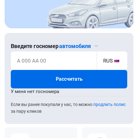
Введите госномер
автомобиля
А 000 АА 00
RUS
Рассчитать
У меня нет госномера
Если вы ранее покупали у нас, то можно
продлить полис
за пару кликов