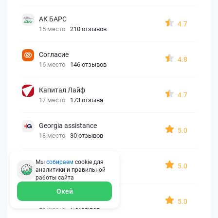
АК БАРС
4.7
15 место
210 отзывов
Согласие
4.8
16 место
146 отзывов
Капитал Лайф
4.7
17 место
173 отзыва
Georgia assistance
5.0
18 место
30 отзывов
Д2 Страхование
Мы
собираем
cookie для
5.0
аналитики и правильной
19 место
10 отзывов
работы
сайта
Окей
АйАйСи
5.0
20 место
7 отзывов