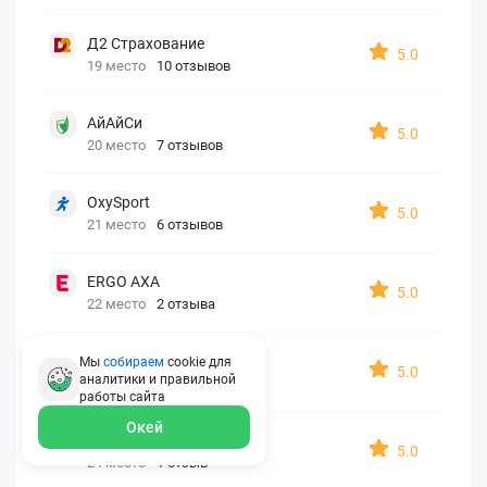
Д2 Страхование
5.0
19 место
10 отзывов
АйАйСи
5.0
20 место
7 отзывов
OxySport
5.0
21 место
6 отзывов
ERGO AXA
5.0
22 место
2 отзыва
Oxy Travel Premium
Мы
собираем
cookie для
5.0
аналитики и правильной
23 место
1 отзыв
работы
сайта
Окей
УралСиб
5.0
24 место
1 отзыв