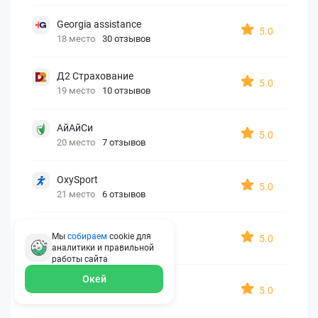
Georgia assistance
5.0
18 место
30 отзывов
Д2 Страхование
5.0
19 место
10 отзывов
АйАйСи
5.0
20 место
7 отзывов
OxySport
5.0
21 место
6 отзывов
ERGO AXA
Мы
собираем
cookie для
5.0
22 место
2 отзыва
аналитики и правильной
работы
сайта
Окей
Oxy Travel Premium
5.0
23 место
1 отзыв