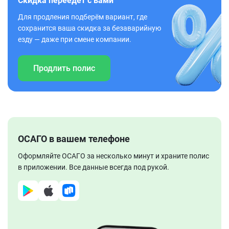
Скидка переедет с вами
Для продления подберём вариант, где
сохранится ваша скидка за безаварийную
езду — даже при смене компании.
Продлить полис
ОСАГО в вашем телефоне
Оформляйте ОСАГО за несколько минут и храните полис
в приложении. Все данные всегда под рукой.