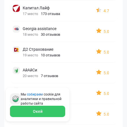
Капитал Лайф
4.7
17 место
173 отзыва
Georgia assistance
5.0
18 место
30 отзывов
Д2 Страхование
5.0
19 место
10 отзывов
АйАйСи
5.0
20 место
7 отзывов
OxySport
5.0
Мы
собираем
cookie для
21 место
6 отзывов
аналитики и правильной
работы
сайта
ERGO AXA
Окей
5.0
22 место
2 отзыва