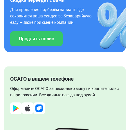
Скидка переедет с вами
Для продления подберём вариант, где
сохранится ваша скидка за безаварийную
езду — даже при смене компании.
Продлить полис
ОСАГО в вашем телефоне
Оформляйте ОСАГО за несколько минут и храните полис
в приложении. Все данные всегда под рукой.