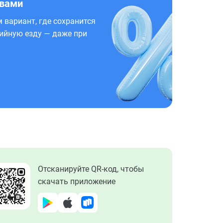
 вами
 вариант, где сохранится
ийную езду — даже при
Отсканируйте QR-код, чтобы
скачать приложение