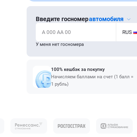
Введите госномер
автомобиля
А 000 АА 00
RUS
У меня нет госномера
100% кешбэк за покупку
Начисляем баллами на счет (1 балл =
1 рубль)