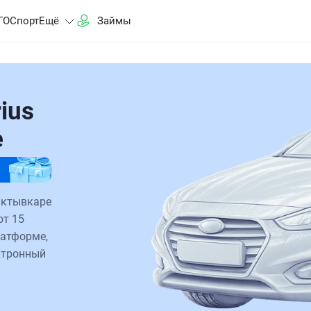
ГО
Спорт
Ещё
Займы
ius
е
ыктывкаре
от 15
латформе,
ктронный