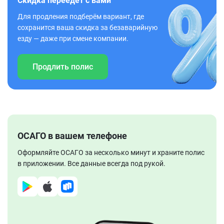
Скидка переедет с вами
Для продления подберём вариант, где
сохранится ваша скидка за безаварийную
езду — даже при смене компании.
Продлить полис
ОСАГО в вашем телефоне
Оформляйте ОСАГО за несколько минут и храните полис
в приложении. Все данные всегда под рукой.