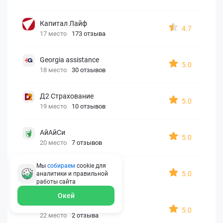
Капитал Лайф
4.7
17 место
173 отзыва
Georgia assistance
5.0
18 место
30 отзывов
Д2 Страхование
5.0
19 место
10 отзывов
АйАйСи
5.0
20 место
7 отзывов
Мы
собираем
cookie для
OxySport
5.0
аналитики и правильной
21 место
6 отзывов
работы
сайта
Окей
ERGO AXA
5.0
22 место
2 отзыва