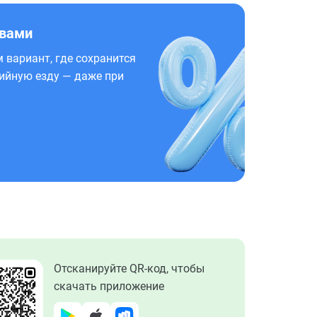
 вами
 вариант, где сохранится
ийную езду — даже при
Отсканируйте QR-код, чтобы
скачать приложение