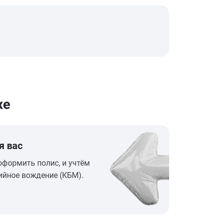
хе
я вас
оформить полис, и учтём
ийное вождение (КБМ).