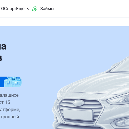
ГО
Спорт
Ещё
Займы
на
в
Балашихе
от 15
латформе,
ктронный