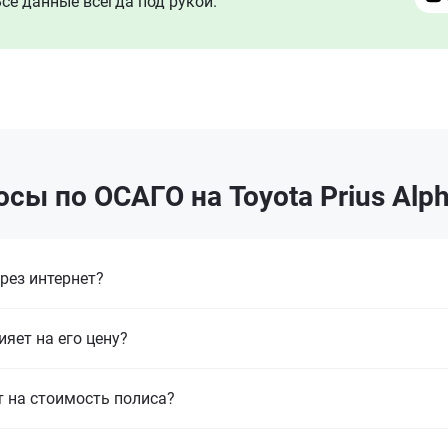
се данные всегда под рукой.
сы по ОСАГО на Toyota Prius Alp
рез интернет?
ияет на его цену?
т на стоимость полиса?