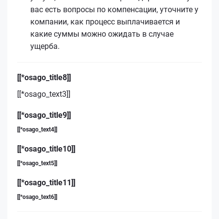
вас есть вопросы по компенсации, уточните у
компании, как процесс выплачивается и
какие суммы можно ожидать в случае
ущерба.
[[*osago_title8]]
[[*osago_text3]]
[[*osago_title9]]
[[*osago_text4]]
[[*osago_title10]]
[[*osago_text5]]
[[*osago_title11]]
[[*osago_text6]]