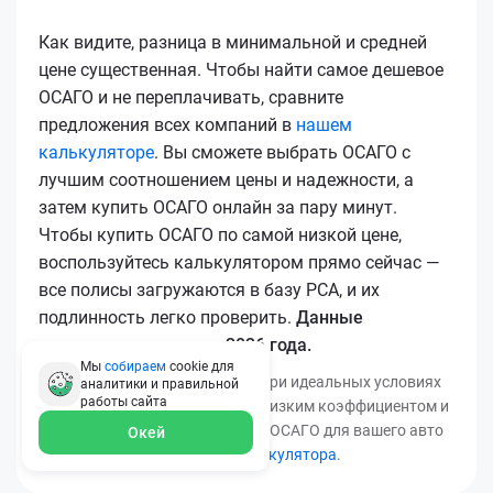
Как видите, разница в минимальной и средней
цене существенная. Чтобы найти самое дешевое
ОСАГО и не переплачивать, сравните
предложения всех компаний в
нашем
калькуляторе
. Вы сможете выбрать ОСАГО с
лучшим соотношением цены и надежности, а
затем купить ОСАГО онлайн за пару минут.
Чтобы купить ОСАГО по самой низкой цене,
воспользуйтесь калькулятором прямо сейчас —
все полисы загружаются в базу РСА, и их
подлинность легко проверить.
Данные
актуальны для марта 2026 года.
Мы
собираем
cookie для
*Минимальная цена получена при идеальных условиях
аналитики и правильной
работы
сайта
(безаварийный стаж, регион с низким коэффициентом и
т.д.). Узнать точную стоимость ОСАГО для вашего авто
Окей
можно с помощью
нашего калькулятора
.