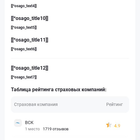
[[*osago_text4]]
[[*osago_title10]]
[[*osago_text5]]
[[*osago_title11]]
[[*osago_text6]]
[[*osago_title12]]
[[*osago_text7]]
Таблица рейтинга страховых компаний:
Страховая компания
Рейтинг
ВСК
4.9
1 место
1719 отзывов