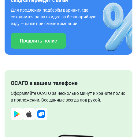
Скидка переедет с вами
Для продления подберём вариант, где
сохранится ваша скидка за безаварийную
езду — даже при смене компании.
Продлить полис
ОСАГО в вашем телефоне
Оформляйте ОСАГО за несколько минут и храните полис
в приложении. Все данные всегда под рукой.