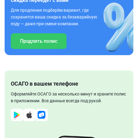
Скидка переедет с вами
Для продления подберём вариант, где
сохранится ваша скидка за безаварийную
езду — даже при смене компании.
Продлить полис
ОСАГО в вашем телефоне
Оформляйте ОСАГО за несколько минут и храните полис
в приложении. Все данные всегда под рукой.