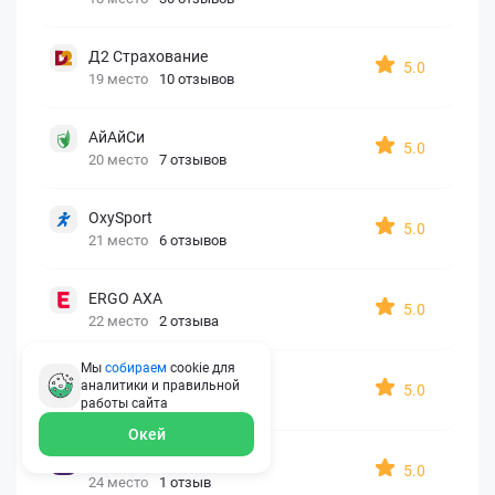
Д2 Страхование
5.0
19 место
10 отзывов
АйАйСи
5.0
20 место
7 отзывов
OxySport
5.0
21 место
6 отзывов
ERGO AXA
5.0
22 место
2 отзыва
Мы
собираем
cookie для
Oxy Travel Premium
аналитики и правильной
5.0
23 место
1 отзыв
работы
сайта
Окей
УралСиб
5.0
24 место
1 отзыв