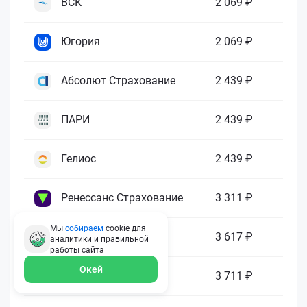
ВСК
2 069 ₽
Югория
2 069 ₽
Абсолют Страхование
2 439 ₽
ПАРИ
2 439 ₽
Гелиос
2 439 ₽
Ренессанс Страхование
3 311 ₽
Мы
собираем
cookie для
Зетта Страхование
3 617 ₽
аналитики и правильной
работы
сайта
Окей
ГАЙДЕ
3 711 ₽