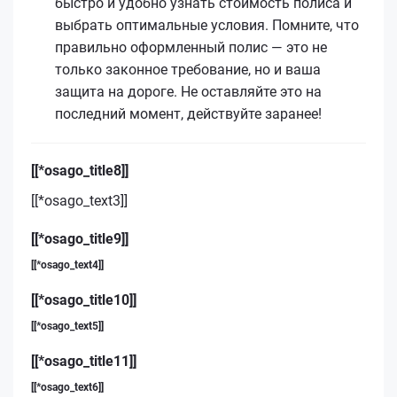
быстро и удобно узнать стоимость полиса и
выбрать оптимальные условия. Помните, что
правильно оформленный полис — это не
только законное требование, но и ваша
защита на дороге. Не оставляйте это на
последний момент, действуйте заранее!
[[*osago_title8]]
[[*osago_text3]]
[[*osago_title9]]
[[*osago_text4]]
[[*osago_title10]]
[[*osago_text5]]
[[*osago_title11]]
[[*osago_text6]]