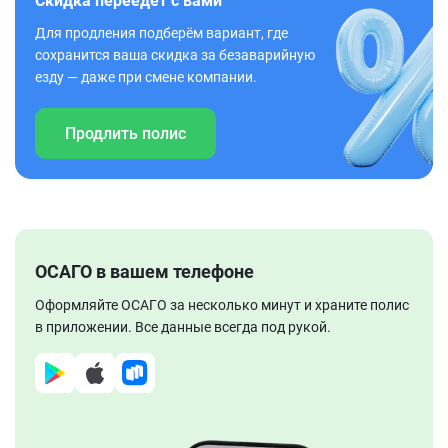
Скидка переедет с вами
Для продления подберём вариант, где
сохранится ваша скидка за безаварийную
езду — даже при смене компании.
Продлить полис
ОСАГО в вашем телефоне
Оформляйте ОСАГО за несколько минут и храните полис
в приложении. Все данные всегда под рукой.