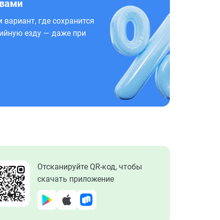
 вами
 вариант, где сохранится
ийную езду — даже при
Отсканируйте QR-код, чтобы
скачать приложение