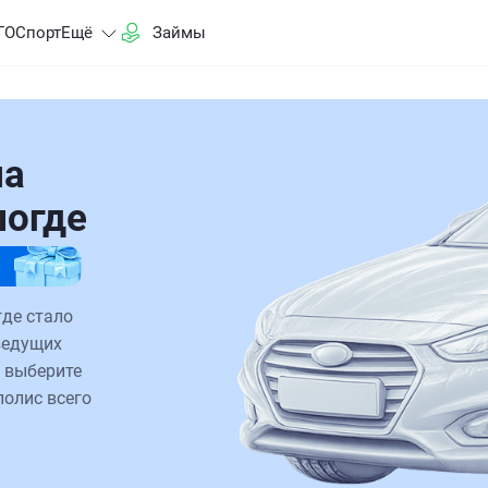
ГО
Спорт
Ещё
Займы
на
логде
где стало
ведущих
 выберите
полис всего