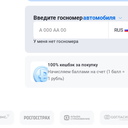
Введите госномер
автомобиля
А 000 АА 00
RUS
У меня нет госномера
100% кешбэк за покупку
Начисляем баллами на счет (1 балл =
1 рубль)