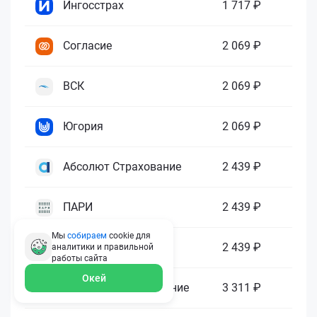
Ингосстрах
1 717 ₽
Согласие
2 069 ₽
ВСК
2 069 ₽
Югория
2 069 ₽
Абсолют Страхование
2 439 ₽
ПАРИ
2 439 ₽
Мы
собираем
cookie для
Гелиос
2 439 ₽
аналитики и правильной
работы
сайта
Окей
Ренессанс Страхование
3 311 ₽