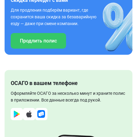
Скидка переедет с вами
Для продления подберём вариант, где
сохранится ваша скидка за безаварийную
езду — даже при смене компании.
Продлить полис
ОСАГО в вашем телефоне
Оформляйте ОСАГО за несколько минут и храните полис
в приложении. Все данные всегда под рукой.