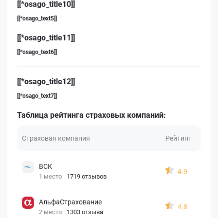
[[*osago_title10]]
[[*osago_text5]]
[[*osago_title11]]
[[*osago_text6]]
[[*osago_title12]]
[[*osago_text7]]
Таблица рейтинга страховых компаний:
Страховая компания
Рейтинг
ВСК
4.9
1 место
1719 отзывов
АльфаСтрахование
4.8
2 место
1303 отзыва