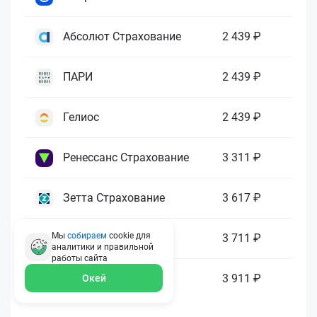
Абсолют Страхование
2 439 ₽
ПАРИ
2 439 ₽
Гелиос
2 439 ₽
Ренессанс Страхование
3 311 ₽
Зетта Страхование
3 617 ₽
Мы
собираем
cookie для
ГАЙДЕ
3 711 ₽
аналитики и правильной
работы
сайта
МАКС
3 911 ₽
Окей