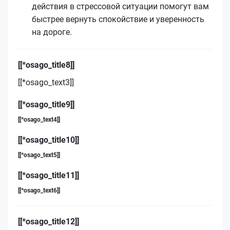
действия в стрессовой ситуации помогут вам
быстрее вернуть спокойствие и уверенность
на дороге.
[[*osago_title8]]
[[*osago_text3]]
[[*osago_title9]]
[[*osago_text4]]
[[*osago_title10]]
[[*osago_text5]]
[[*osago_title11]]
[[*osago_text6]]
[[*osago_title12]]