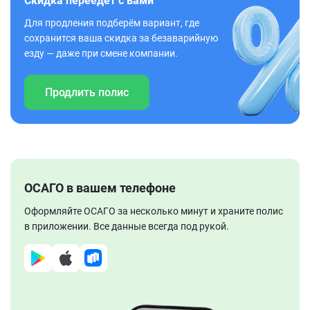
Скидка переедет с вами
Для продления подберём вариант, где
сохранится ваша скидка за безаварийную
езду — даже при смене компании.
Продлить полис
ОСАГО в вашем телефоне
Оформляйте ОСАГО за несколько минут и храните полис
в приложении. Все данные всегда под рукой.