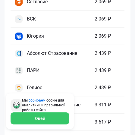
Согласие
2 069 ₽
ВСК
2 069 ₽
Югория
2 069 ₽
Абсолют Страхование
2 439 ₽
ПАРИ
2 439 ₽
Гелиос
2 439 ₽
Мы
собираем
cookie для
Ренессанс Страхование
3 311 ₽
аналитики и правильной
работы
сайта
Окей
Зетта Страхование
3 617 ₽