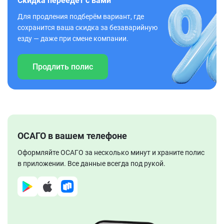
Скидка переедет с вами
Для продления подберём вариант, где
сохранится ваша скидка за безаварийную
езду — даже при смене компании.
Продлить полис
ОСАГО в вашем телефоне
Оформляйте ОСАГО за несколько минут и храните полис
в приложении. Все данные всегда под рукой.