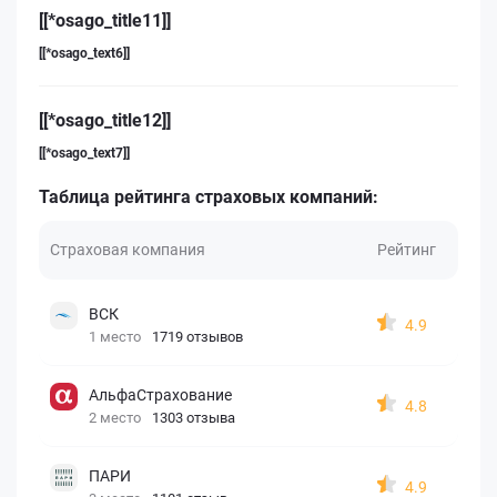
[[*osago_title11]]
[[*osago_text6]]
[[*osago_title12]]
[[*osago_text7]]
Таблица рейтинга страховых компаний:
Страховая компания
Рейтинг
ВСК
4.9
1 место
1719 отзывов
АльфаСтрахование
4.8
2 место
1303 отзыва
ПАРИ
4.9